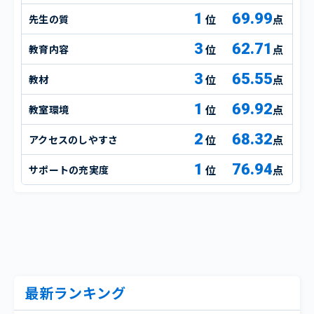
1
69.99
先生の質
点
3
62.71
教育内容
点
3
65.55
教材
点
1
69.92
教室環境
点
2
68.32
アクセスのしやすさ
点
1
76.94
サポートの充実度
点
最新ランキング