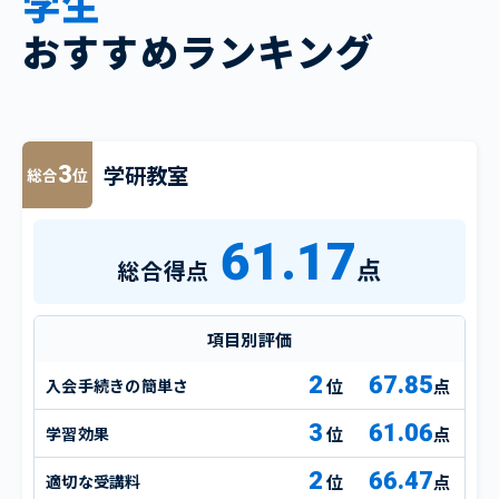
学生
おすすめランキング
学研教室
3
総合
位
61.17
点
総合得点
項目別評価
2
67.85
入会手続きの簡単さ
点
3
61.06
学習効果
点
2
66.47
適切な受講料
点