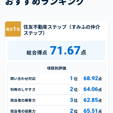
おすすめランキング
住友不動産ステップ（すみふの仲介
1
総合
位
ステップ）
71.67
点
総合得点
項目別評価
1
68.92
問い合わせ対応
点
2
64.06
利用のしやすさ
点
3
62.85
担当者の接客力
点
2
65.51
担当者の提案力
点