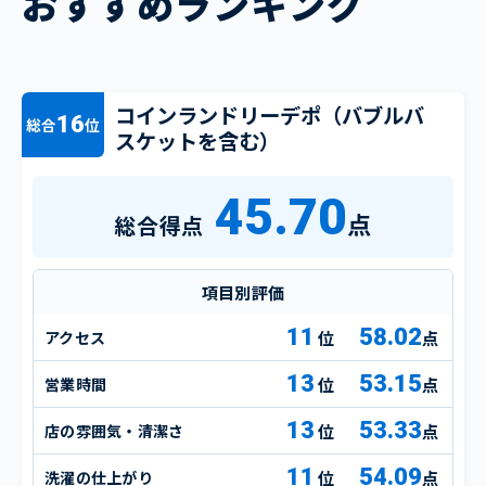
おすすめランキング
コインランドリーデポ（バブルバ
16
総合
位
スケットを含む）
45.70
点
総合得点
項目別評価
11
58.02
アクセス
点
13
53.15
営業時間
点
13
53.33
店の雰囲気・清潔さ
点
11
54.09
洗濯の仕上がり
点