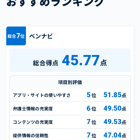
おすすめランキング
ベンナビ
7
総合
位
45.77
点
総合得点
項目別評価
5
51.85
アプリ・サイトの使いやすさ
点
6
49.50
弁護士情報の充実度
点
7
49.53
コンテンツの充実度
点
7
47.04
提供情報の信頼性
点