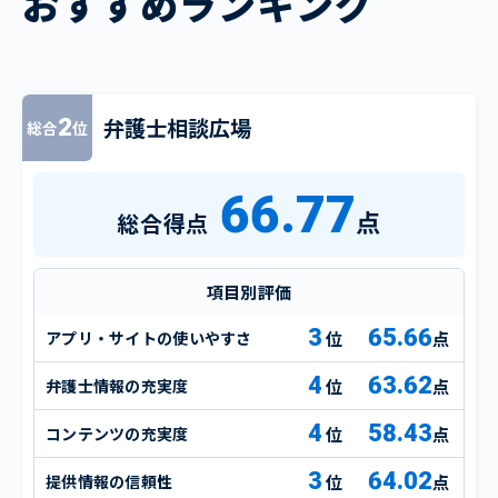
おすすめランキング
弁護士相談広場
2
総合
位
66.77
点
総合得点
項目別評価
3
65.66
アプリ・サイトの使いやすさ
点
4
63.62
弁護士情報の充実度
点
4
58.43
コンテンツの充実度
点
3
64.02
提供情報の信頼性
点