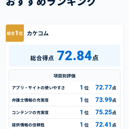
おすすめランキング
カケコム
1
総合
位
72.84
点
総合得点
項目別評価
1
72.77
アプリ・サイトの使いやすさ
点
1
73.99
弁護士情報の充実度
点
1
75.25
コンテンツの充実度
点
1
72.41
提供情報の信頼性
点