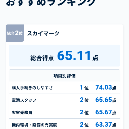
おすすめランキング
スカイマーク
2
総合
位
65.11
点
総合得点
項目別評価
1
74.03
購入手続きのしやすさ
点
2
65.65
空港スタッフ
点
2
65.67
客室乗務員
点
2
63.37
機内環境・設備の充実度
点