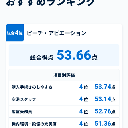
おすすめランキング
ピーチ・アビエーション
4
総合
位
53.66
点
総合得点
項目別評価
4
53.74
購入手続きのしやすさ
点
4
53.14
空港スタッフ
点
4
52.76
客室乗務員
点
4
51.36
機内環境・設備の充実度
点