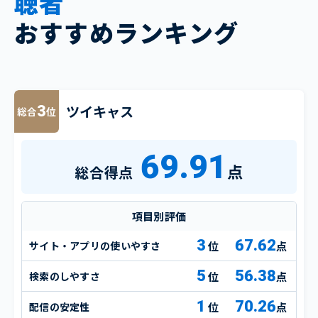
聴者
おすすめランキング
ツイキャス
3
総合
位
69.91
点
総合得点
項目別評価
3
67.62
サイト・アプリの使いやすさ
点
5
56.38
検索のしやすさ
点
1
70.26
配信の安定性
点