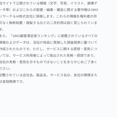
当サイトで公開されている情報（文字、写真、イラスト、画像デ
ータ等）およびこれらの配置・編集・構造に関する著作権はGMO
リサーチ＆AI株式会社に帰属します。これらの情報を権利者の許
可なく無断転載・複製するなどの二次利用は固く禁じられていま
す。
また、「GMO顧客満足度ランキング」に掲載されているすべての
情報およびデータは、当社が独自に実施した調査結果に基づいて
作成されたものです。ただし、サービスに関する感想・意見につ
いては、サービス利用者によって提出された見解・感想であり、
当社の見解・意見を示すものではないことをあらかじめご了承く
ださい。
記載されている会社名、製品名、サービス名は、各社の商標また
は登録商標です。