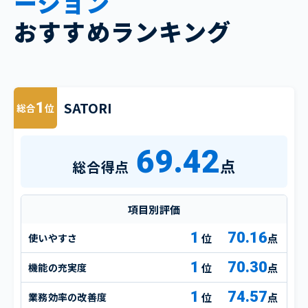
ーション
おすすめランキング
SATORI
1
総合
位
69.42
点
総合得点
項目別評価
1
70.16
使いやすさ
点
1
70.30
機能の充実度
点
1
74.57
業務効率の改善度
点