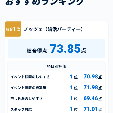
おすすめランキング
ノッツェ（婚活パーティー）
1
総合
位
73.85
点
総合得点
項目別評価
1
70.98
イベント検索のしやすさ
点
1
71.98
イベント情報の充実度
点
1
69.46
申し込みのしやすさ
点
1
71.01
スタッフ対応
点