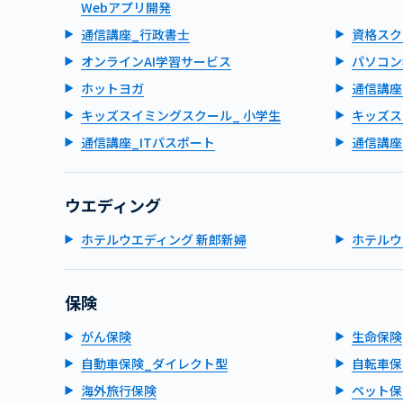
Webアプリ開発
通信講座_行政書士
資格スク
オンラインAI学習サービス
パソコン
ホットヨガ
通信講座
キッズスイミングスクール_ 小学生
キッズス
通信講座_ITパスポート
通信講座
ウエディング
ホテルウエディング 新郎新婦
ホテルウ
保険
がん保険
生命保険
自動車保険_ダイレクト型
自転車保
海外旅行保険
ペット保