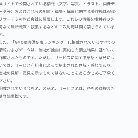
当サイトで公開されている情報（文字、写真、イラスト、画像デ
ータ等）およびこれらの配置・編集・構造に関する著作権はGMO
リサーチ＆AI株式会社に帰属します。これらの情報を権利者の許
可なく無断転載・複製するなどの二次利用は固く禁じられていま
す。
また、「GMO顧客満足度ランキング」に掲載されているすべての
情報およびデータは、当社が独自に実施した調査結果に基づいて
作成されたものです。ただし、サービスに関する感想・意見につ
いては、サービス利用者によって提出された見解・感想であり、
当社の見解・意見を示すものではないことをあらかじめご了承く
ださい。
記載されている会社名、製品名、サービス名は、各社の商標また
は登録商標です。