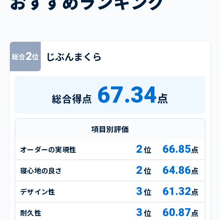
おすすめランキング
じぶんまくら
2
総合
位
67.34
点
総合得点
項目別評価
2
66.85
オーダーの実現性
点
2
64.86
寝心地の良さ
点
3
61.32
デザイン性
点
3
60.87
耐久性
点