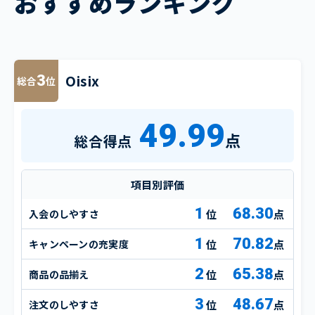
おすすめランキング
Oisix
3
総合
位
49.99
点
総合得点
項目別評価
1
68.30
入会のしやすさ
点
1
70.82
キャンペーンの充実度
点
2
65.38
商品の品揃え
点
3
48.67
注文のしやすさ
点