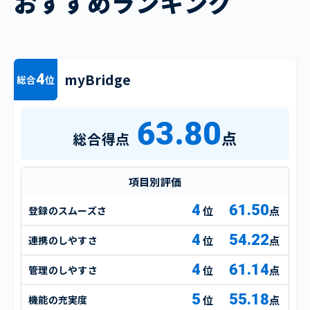
おすすめランキング
myBridge
4
総合
位
63.80
点
総合得点
項目別評価
4
61.50
登録のスムーズさ
点
4
54.22
連携のしやすさ
点
4
61.14
管理のしやすさ
点
5
55.18
機能の充実度
点