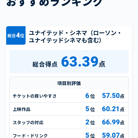
おすすめランキング
ユナイテッド・シネマ（ローソン・
4
総合
位
ユナイテッドシネマも含む）
63.39
点
総合得点
項目別評価
6
57.50
チケットの買いやすさ
点
5
60.21
上映作品
点
2
66.99
スタッフの対応
点
5
59.07
フード・ドリンク
点