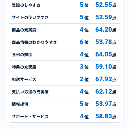
5
52.55
登録のしやすさ
点
5
52.59
サイトの使いやすさ
点
4
64.20
商品の充実度
点
6
53.78
商品情報のわかりやすさ
点
4
64.05
食材の鮮度
点
3
59.10
特典の充実度
点
2
67.92
配送サービス
点
4
62.12
支払い方法の充実度
点
5
53.97
情報提供
点
4
58.83
サポート・サービス
点