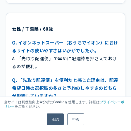
女性 / 千葉県 / 60歳
Q. イオンネットスーパー（おうちでイオン）におけ
るサイトの使いやすさはいかがでしたか。
A. 「先取り配達便」で早めに配達枠を押さえておけ
るのが便利。
Q. 「先取り配達便」を便利だと感じた理由は、配達
希望日時の選択肢の多さと予約のしやすさのどちら
が影響していますか？
当サイトは利便性向上や分析にCookieを使用します。詳細は
プライバシーポ
A. 配達希望日時を確実に押さえられること
リシー
をご覧ください。
Q. 配達希望日時を確実に押さえられる点について、
承認
拒否
他のネットスーパーと比べてどんな違いを感じまし