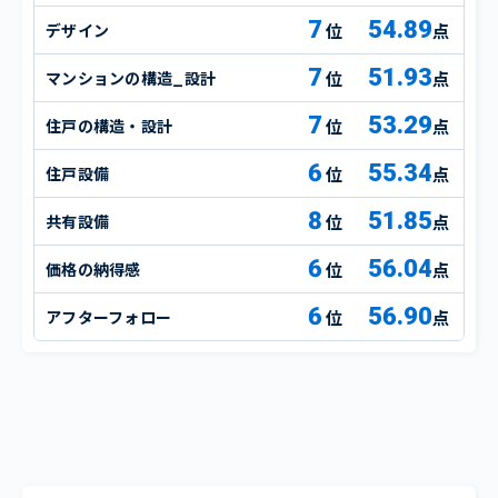
7
54.89
デザイン
点
7
51.93
マンションの構造_設計
点
7
53.29
住戸の構造・設計
点
6
55.34
住戸設備
点
8
51.85
共有設備
点
6
56.04
価格の納得感
点
6
56.90
アフターフォロー
点