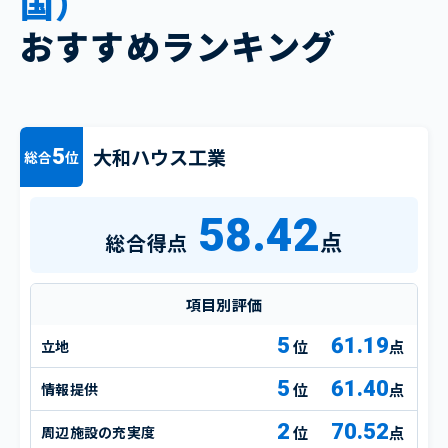
国）
おすすめランキング
大和ハウス工業
5
総合
位
58.42
点
総合得点
項目別評価
5
61.19
立地
点
5
61.40
情報提供
点
2
70.52
周辺施設の充実度
点