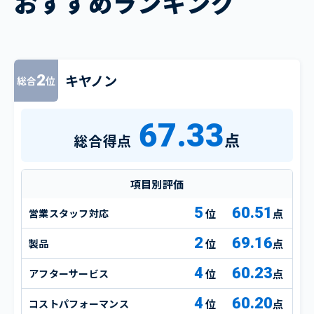
おすすめランキング
キヤノン
2
総合
位
67.33
点
総合得点
項目別評価
5
60.51
営業スタッフ対応
点
2
69.16
製品
点
4
60.23
アフターサービス
点
4
60.20
コストパフォーマンス
点