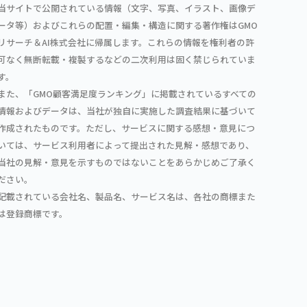
当サイトで公開されている情報（文字、写真、イラスト、画像デ
ータ等）およびこれらの配置・編集・構造に関する著作権はGMO
リサーチ＆AI株式会社に帰属します。これらの情報を権利者の許
可なく無断転載・複製するなどの二次利用は固く禁じられていま
す。
また、「GMO顧客満足度ランキング」に掲載されているすべての
情報およびデータは、当社が独自に実施した調査結果に基づいて
作成されたものです。ただし、サービスに関する感想・意見につ
いては、サービス利用者によって提出された見解・感想であり、
当社の見解・意見を示すものではないことをあらかじめご了承く
ださい。
記載されている会社名、製品名、サービス名は、各社の商標また
は登録商標です。