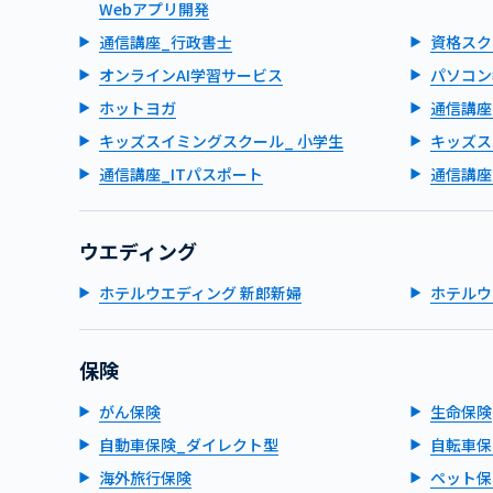
Webアプリ開発
通信講座_行政書士
資格スク
オンラインAI学習サービス
パソコン
ホットヨガ
通信講座
キッズスイミングスクール_ 小学生
キッズス
通信講座_ITパスポート
通信講座
ウエディング
ホテルウエディング 新郎新婦
ホテルウ
保険
がん保険
生命保険
自動車保険_ダイレクト型
自転車保
海外旅行保険
ペット保