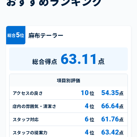
おすすめランキング
麻布テーラー
5
総合
位
63.11
点
総合得点
項目別評価
10
54.35
アクセスの良さ
点
4
66.64
店内の雰囲気・清潔さ
点
6
61.76
スタッフ対応
点
4
63.42
スタッフの提案力
点