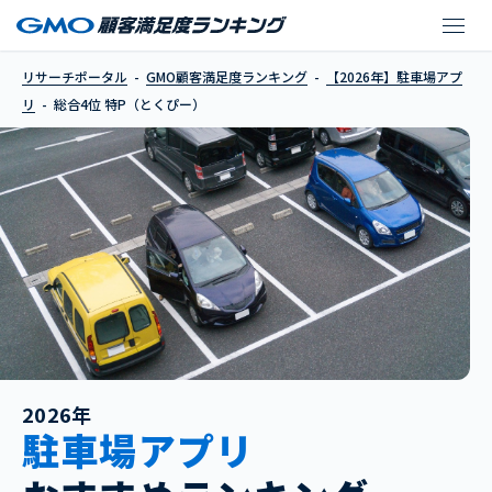
特P（とくぴー）
リサーチポータル
GMO顧客満足度ランキング
【2026年】駐車場アプ
リ
総合4位 特P（とくぴー）
2026年
駐車場アプリ