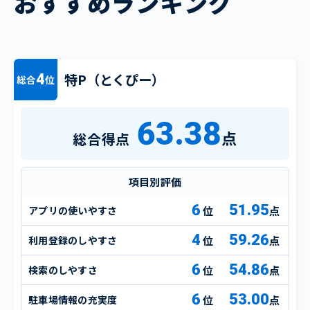
おすすめランキング
特P（とくぴー）
4
総合
位
63.38
点
総合得点
項目別評価
6
51.95
アプリの使いやすさ
点
4
59.26
利用登録のしやすさ
点
6
54.86
検索のしやすさ
点
6
53.00
駐車場情報の充実度
点