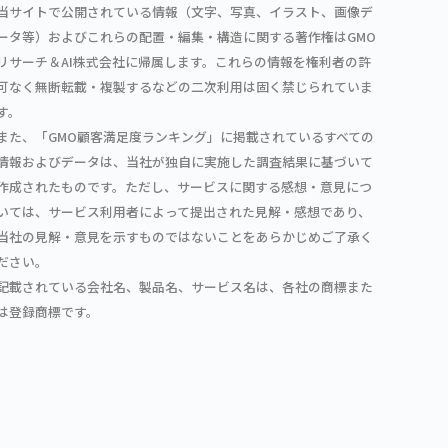
当サイトで公開されている情報（文字、写真、イラスト、画像デ
ータ等）およびこれらの配置・編集・構造に関する著作権はGMO
リサーチ＆AI株式会社に帰属します。これらの情報を権利者の許
可なく無断転載・複製するなどの二次利用は固く禁じられていま
す。
また、「GMO顧客満足度ランキング」に掲載されているすべての
情報およびデータは、当社が独自に実施した調査結果に基づいて
作成されたものです。ただし、サービスに関する感想・意見につ
いては、サービス利用者によって提出された見解・感想であり、
当社の見解・意見を示すものではないことをあらかじめご了承く
ださい。
記載されている会社名、製品名、サービス名は、各社の商標また
は登録商標です。