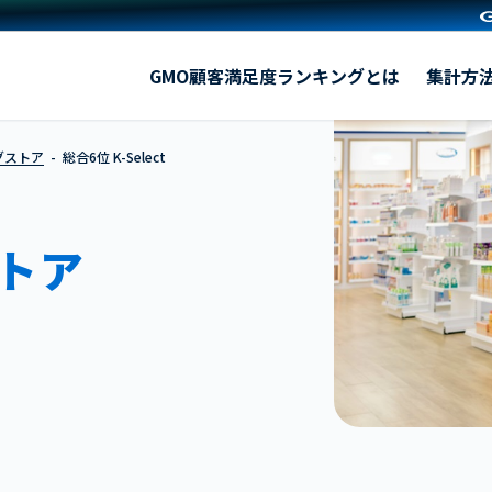
K-Select
GMO顧客満足度ランキングとは
集計方
グストア
総合6位 K-Select
ストア