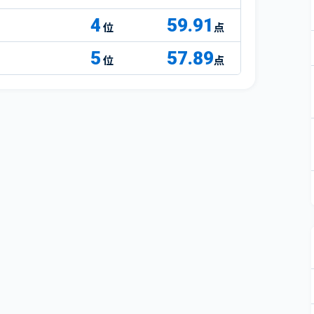
4
59.91
点
5
57.89
点