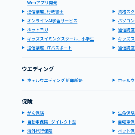
Webアプリ開発
通信講座_行政書士
資格スク
オンラインAI学習サービス
パソコン
ホットヨガ
通信講座
キッズスイミングスクール_ 小学生
キッズス
通信講座_ITパスポート
通信講座
ウエディング
ホテルウエディング 新郎新婦
ホテルウ
保険
がん保険
生命保険
自動車保険_ダイレクト型
自転車保
海外旅行保険
ペット保