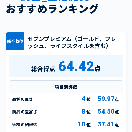
おすすめランキング
セブンプレミアム（ゴールド、フレ
6
総合
位
ッシュ、ライフスタイルを含む）
64.42
点
総合得点
項目別評価
4
59.97
品質の良さ
点
8
54.50
商品の豊富さ
点
10
37.41
価格の納得感
点