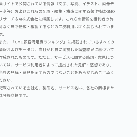
当サイトで公開されている情報（文字、写真、イラスト、画像デ
ータ等）およびこれらの配置・編集・構造に関する著作権はGMO
リサーチ＆AI株式会社に帰属します。これらの情報を権利者の許
可なく無断転載・複製するなどの二次利用は固く禁じられていま
す。
また、「GMO顧客満足度ランキング」に掲載されているすべての
情報およびデータは、当社が独自に実施した調査結果に基づいて
作成されたものです。ただし、サービスに関する感想・意見につ
いては、サービス利用者によって提出された見解・感想であり、
当社の見解・意見を示すものではないことをあらかじめご了承く
ださい。
記載されている会社名、製品名、サービス名は、各社の商標また
は登録商標です。