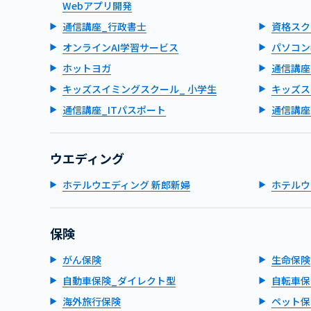
Webアプリ開発
通信講座_行政書士
資格スク
オンラインAI学習サービス
パソコン
ホットヨガ
通信講座
キッズスイミングスクール_ 小学生
キッズス
通信講座_ITパスポート
通信講座
ウエディング
ホテルウエディング 新郎新婦
ホテルウ
保険
がん保険
生命保険
自動車保険_ダイレクト型
自転車保
海外旅行保険
ペット保