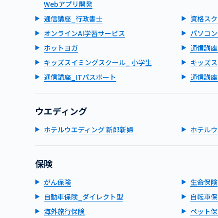
Webアプリ開発
通信講座_行政書士
資格スク
オンラインAI学習サービス
パソコン
ホットヨガ
通信講座
キッズスイミングスクール_ 小学生
キッズス
通信講座_ITパスポート
通信講座
ウエディング
ホテルウエディング 新郎新婦
ホテルウ
保険
がん保険
生命保険
自動車保険_ダイレクト型
自転車保
海外旅行保険
ペット保