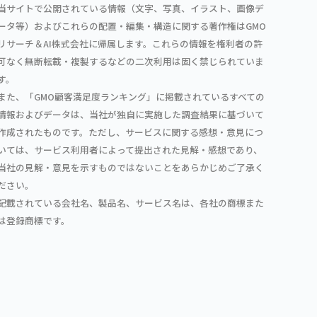
当サイトで公開されている情報（文字、写真、イラスト、画像デ
ータ等）およびこれらの配置・編集・構造に関する著作権はGMO
リサーチ＆AI株式会社に帰属します。これらの情報を権利者の許
可なく無断転載・複製するなどの二次利用は固く禁じられていま
す。
また、「GMO顧客満足度ランキング」に掲載されているすべての
情報およびデータは、当社が独自に実施した調査結果に基づいて
作成されたものです。ただし、サービスに関する感想・意見につ
いては、サービス利用者によって提出された見解・感想であり、
当社の見解・意見を示すものではないことをあらかじめご了承く
ださい。
記載されている会社名、製品名、サービス名は、各社の商標また
は登録商標です。