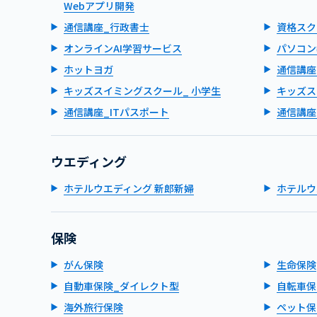
Webアプリ開発
通信講座_行政書士
資格スク
オンラインAI学習サービス
パソコン
ホットヨガ
通信講座
キッズスイミングスクール_ 小学生
キッズス
通信講座_ITパスポート
通信講座
ウエディング
ホテルウエディング 新郎新婦
ホテルウ
保険
がん保険
生命保険
自動車保険_ダイレクト型
自転車保
海外旅行保険
ペット保