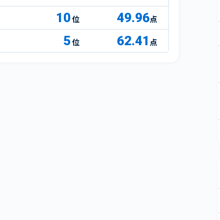
10
49.96
点
5
62.41
点