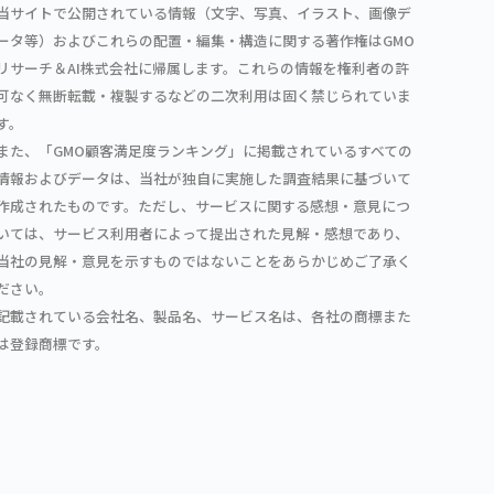
当サイトで公開されている情報（文字、写真、イラスト、画像デ
ータ等）およびこれらの配置・編集・構造に関する著作権はGMO
リサーチ＆AI株式会社に帰属します。これらの情報を権利者の許
可なく無断転載・複製するなどの二次利用は固く禁じられていま
す。
また、「GMO顧客満足度ランキング」に掲載されているすべての
情報およびデータは、当社が独自に実施した調査結果に基づいて
作成されたものです。ただし、サービスに関する感想・意見につ
いては、サービス利用者によって提出された見解・感想であり、
当社の見解・意見を示すものではないことをあらかじめご了承く
ださい。
記載されている会社名、製品名、サービス名は、各社の商標また
は登録商標です。