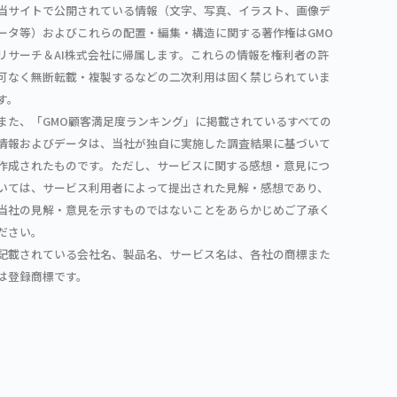
当サイトで公開されている情報（文字、写真、イラスト、画像デ
ータ等）およびこれらの配置・編集・構造に関する著作権はGMO
リサーチ＆AI株式会社に帰属します。これらの情報を権利者の許
可なく無断転載・複製するなどの二次利用は固く禁じられていま
す。
また、「GMO顧客満足度ランキング」に掲載されているすべての
情報およびデータは、当社が独自に実施した調査結果に基づいて
作成されたものです。ただし、サービスに関する感想・意見につ
いては、サービス利用者によって提出された見解・感想であり、
当社の見解・意見を示すものではないことをあらかじめご了承く
ださい。
記載されている会社名、製品名、サービス名は、各社の商標また
は登録商標です。