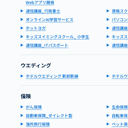
Webアプリ開発
通信講座_行政書士
資格スク
オンラインAI学習サービス
パソコン
ホットヨガ
通信講座
キッズスイミングスクール_ 小学生
キッズス
通信講座_ITパスポート
通信講座
ウエディング
ホテルウエディング 新郎新婦
ホテルウ
保険
がん保険
生命保険
自動車保険_ダイレクト型
自転車保
海外旅行保険
ペット保