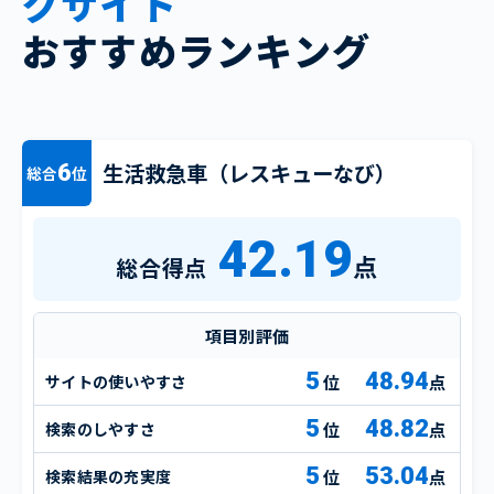
グサイト
おすすめランキング
生活救急車（レスキューなび）
6
総合
位
42.19
点
総合得点
項目別評価
5
48.94
サイトの使いやすさ
点
5
48.82
検索のしやすさ
点
5
53.04
検索結果の充実度
点