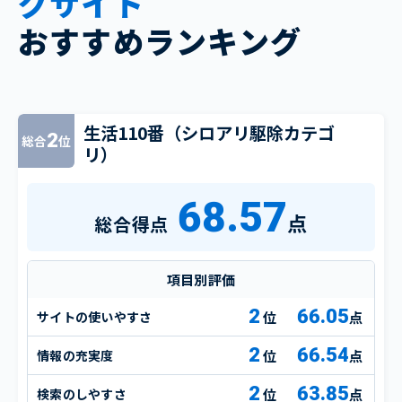
グサイト
おすすめランキング
生活110番（シロアリ駆除カテゴ
2
総合
位
リ）
68.57
点
総合得点
項目別評価
2
66.05
サイトの使いやすさ
点
2
66.54
情報の充実度
点
2
63.85
検索のしやすさ
点