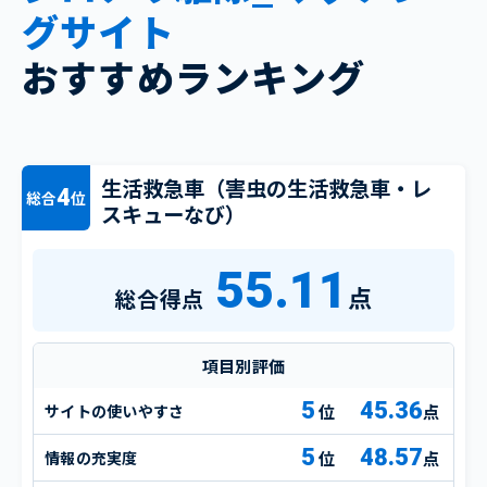
グサイト
おすすめランキング
生活救急車（害虫の生活救急車・レ
4
総合
位
スキューなび）
55.11
点
総合得点
項目別評価
5
45.36
サイトの使いやすさ
点
5
48.57
情報の充実度
点