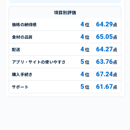
項目別評価
4
64.29
価格の納得感
点
4
65.05
食材の品質
点
4
64.27
配送
点
5
63.76
アプリ・サイトの使いやすさ
点
4
67.24
購入手続き
点
5
61.67
サポート
点