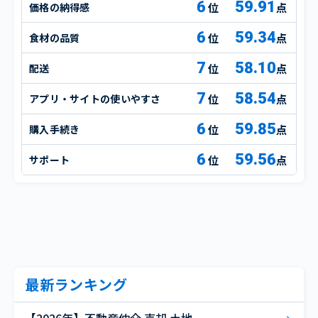
6
59.91
価格の納得感
点
6
59.34
食材の品質
点
7
58.10
配送
点
7
58.54
アプリ・サイトの使いやすさ
点
6
59.85
購入手続き
点
6
59.56
サポート
点
最新ランキング