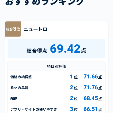
おすすめランキング
ニュートロ
3
総合
位
69.42
点
総合得点
項目別評価
1
71.66
価格の納得感
点
2
71.76
食材の品質
点
2
68.45
配送
点
3
66.51
アプリ・サイトの使いやすさ
点