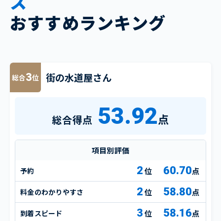
ス
おすすめランキング
街の水道屋さん
3
総合
位
53.92
点
総合得点
項目別評価
2
60.70
予約
点
2
58.80
料金のわかりやすさ
点
3
58.16
到着スピード
点