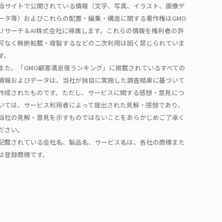
当サイトで公開されている情報（文字、写真、イラスト、画像デ
ータ等）およびこれらの配置・編集・構造に関する著作権はGMO
リサーチ＆AI株式会社に帰属します。これらの情報を権利者の許
可なく無断転載・複製するなどの二次利用は固く禁じられていま
す。
また、「GMO顧客満足度ランキング」に掲載されているすべての
情報およびデータは、当社が独自に実施した調査結果に基づいて
作成されたものです。ただし、サービスに関する感想・意見につ
いては、サービス利用者によって提出された見解・感想であり、
当社の見解・意見を示すものではないことをあらかじめご了承く
ださい。
記載されている会社名、製品名、サービス名は、各社の商標また
は登録商標です。