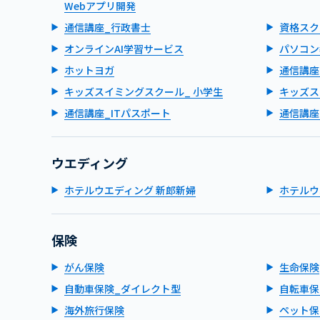
Webアプリ開発
通信講座_行政書士
資格スク
オンラインAI学習サービス
パソコン
ホットヨガ
通信講座
キッズスイミングスクール_ 小学生
キッズス
通信講座_ITパスポート
通信講座
ウエディング
ホテルウエディング 新郎新婦
ホテルウ
保険
がん保険
生命保険
自動車保険_ダイレクト型
自転車保
海外旅行保険
ペット保