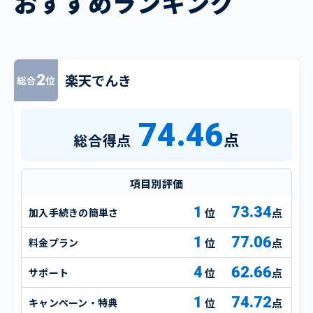
おすすめランキング
楽天でんき
2
総合
位
74.46
点
総合得点
項目別評価
1
73.34
加入手続きの簡単さ
点
1
77.06
料金プラン
点
4
62.66
サポート
点
1
74.72
キャンペーン・特典
点