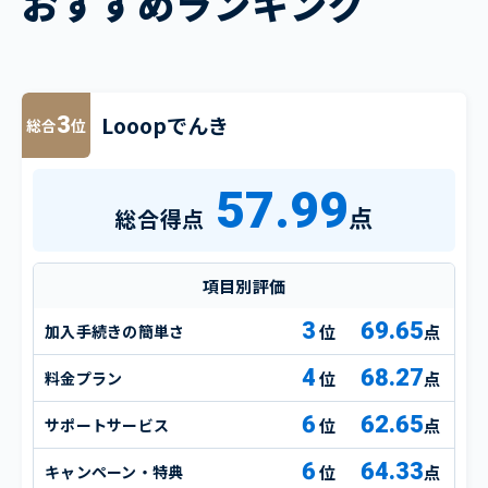
おすすめランキング
Looopでんき
3
総合
位
57.99
点
総合得点
項目別評価
3
69.65
加入手続きの簡単さ
点
4
68.27
料金プラン
点
6
62.65
サポートサービス
点
6
64.33
キャンペーン・特典
点