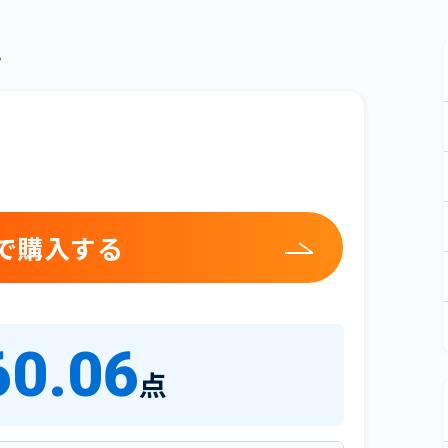
。
で購入する
60.06
点