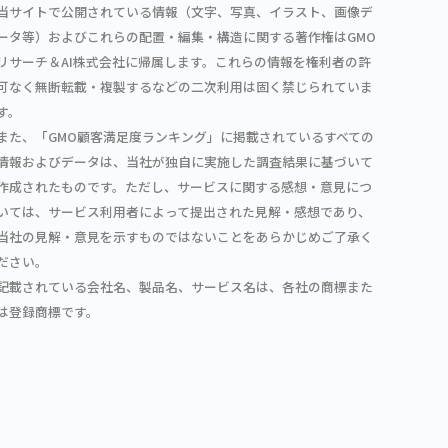
当サイトで公開されている情報（文字、写真、イラスト、画像デ
ータ等）およびこれらの配置・編集・構造に関する著作権はGMO
リサーチ＆AI株式会社に帰属します。これらの情報を権利者の許
可なく無断転載・複製するなどの二次利用は固く禁じられていま
す。
また、「GMO顧客満足度ランキング」に掲載されているすべての
情報およびデータは、当社が独自に実施した調査結果に基づいて
作成されたものです。ただし、サービスに関する感想・意見につ
いては、サービス利用者によって提出された見解・感想であり、
当社の見解・意見を示すものではないことをあらかじめご了承く
ださい。
記載されている会社名、製品名、サービス名は、各社の商標また
は登録商標です。