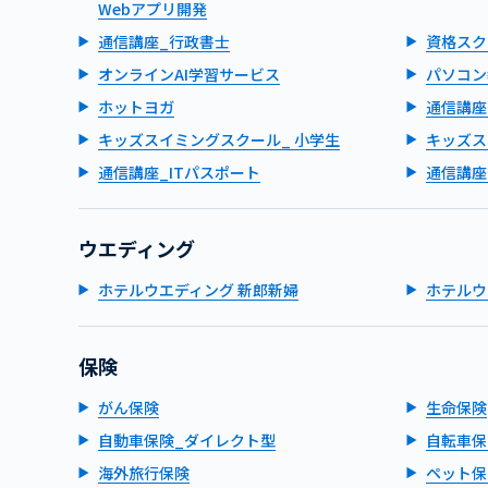
Webアプリ開発
通信講座_行政書士
資格スク
オンラインAI学習サービス
パソコン
ホットヨガ
通信講座
キッズスイミングスクール_ 小学生
キッズス
通信講座_ITパスポート
通信講座
ウエディング
ホテルウエディング 新郎新婦
ホテルウ
保険
がん保険
生命保険
自動車保険_ダイレクト型
自転車保
海外旅行保険
ペット保