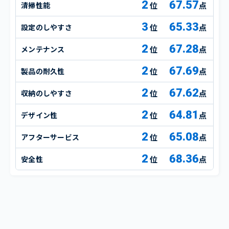
2
67.57
清掃性能
点
3
65.33
設定のしやすさ
点
2
67.28
メンテナンス
点
2
67.69
製品の耐久性
点
2
67.62
収納のしやすさ
点
2
64.81
デザイン性
点
2
65.08
アフターサービス
点
2
68.36
安全性
点