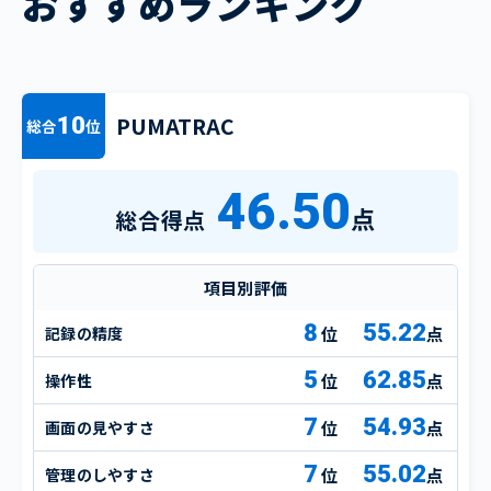
おすすめランキング
PUMATRAC
10
総合
位
46.50
点
総合得点
項目別評価
8
55.22
記録の精度
点
5
62.85
操作性
点
7
54.93
画面の見やすさ
点
7
55.02
管理のしやすさ
点