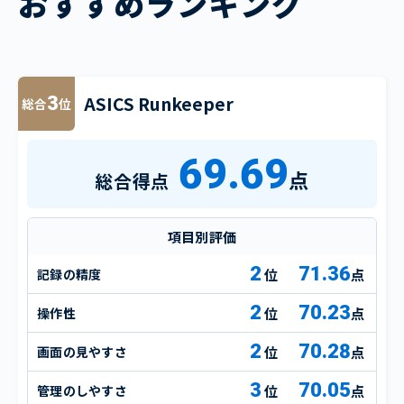
おすすめランキング
ASICS Runkeeper
3
総合
位
69.69
点
総合得点
項目別評価
2
71.36
記録の精度
点
2
70.23
操作性
点
2
70.28
画面の見やすさ
点
3
70.05
管理のしやすさ
点