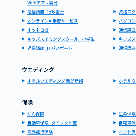
Webアプリ開発
通信講座_行政書士
資格スク
オンラインAI学習サービス
パソコン
ホットヨガ
通信講座
キッズスイミングスクール_ 小学生
キッズス
通信講座_ITパスポート
通信講座
ウエディング
ホテルウエディング 新郎新婦
ホテルウ
保険
がん保険
生命保険
自動車保険_ダイレクト型
自転車保
海外旅行保険
ペット保