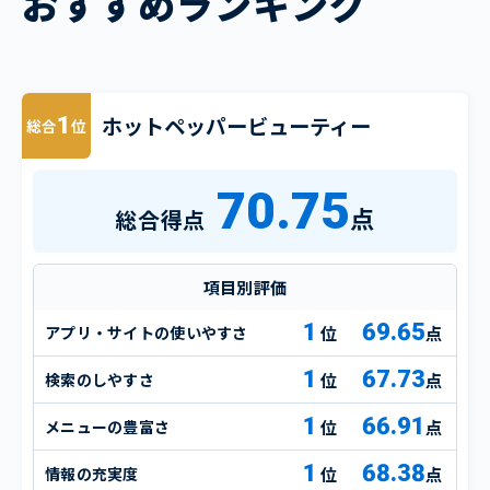
おすすめランキング
ホットペッパービューティー
1
総合
位
70.75
点
総合得点
項目別評価
1
69.65
アプリ・サイトの使いやすさ
点
1
67.73
検索のしやすさ
点
1
66.91
メニューの豊富さ
点
1
68.38
情報の充実度
点