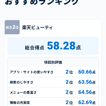
おすすめランキング
楽天ビューティ
2
総合
位
58.28
点
総合得点
項目別評価
2
60.66
アプリ・サイトの使いやすさ
点
2
63.56
検索のしやすさ
点
2
64.56
メニューの豊富さ
点
2
62.69
情報の充実度
点