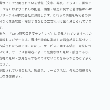
当サイトで公開されている情報（文字、写真、イラスト、画像デ
ータ等）およびこれらの配置・編集・構造に関する著作権はGMO
リサーチ＆AI株式会社に帰属します。これらの情報を権利者の許
可なく無断転載・複製するなどの二次利用は固く禁じられていま
す。
また、「GMO顧客満足度ランキング」に掲載されているすべての
情報およびデータは、当社が独自に実施した調査結果に基づいて
作成されたものです。ただし、サービスに関する感想・意見につ
いては、サービス利用者によって提出された見解・感想であり、
当社の見解・意見を示すものではないことをあらかじめご了承く
ださい。
記載されている会社名、製品名、サービス名は、各社の商標また
は登録商標です。