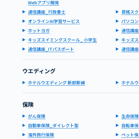
Webアプリ開発
通信講座_行政書士
資格スク
オンラインAI学習サービス
パソコン
ホットヨガ
通信講座
キッズスイミングスクール_ 小学生
キッズス
通信講座_ITパスポート
通信講座
ウエディング
ホテルウエディング 新郎新婦
ホテルウ
保険
がん保険
生命保険
自動車保険_ダイレクト型
自転車保
海外旅行保険
ペット保