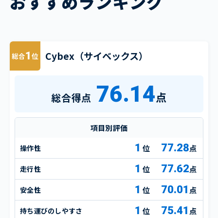
おすすめランキング
Cybex（サイベックス）
1
総合
位
76.14
点
総合得点
項目別評価
1
77.28
操作性
点
1
77.62
走行性
点
1
70.01
安全性
点
1
75.41
持ち運びのしやすさ
点