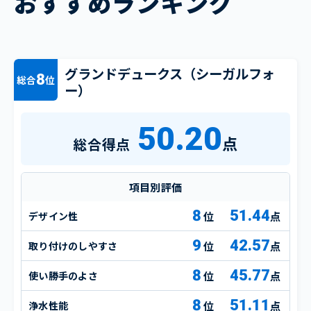
おすすめランキング
グランドデュークス（シーガルフォ
8
総合
位
ー）
50.20
点
総合得点
項目別評価
8
51.44
デザイン性
点
9
42.57
取り付けのしやすさ
点
8
45.77
使い勝手のよさ
点
8
51.11
浄水性能
点