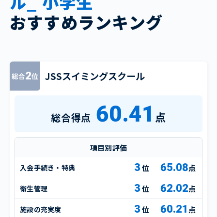
ル_ 小学生
おすすめランキング
JSSスイミングスクール
2
総合
位
60.41
点
総合得点
項目別評価
3
65.08
入会手続き・特典
点
3
62.02
衛生管理
点
3
60.21
施設の充実度
点