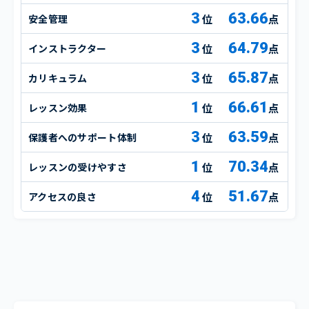
3
63.66
安全管理
点
3
64.79
インストラクター
点
3
65.87
カリキュラム
点
1
66.61
レッスン効果
点
3
63.59
保護者へのサポート体制
点
1
70.34
レッスンの受けやすさ
点
4
51.67
アクセスの良さ
点